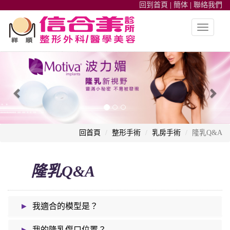
回到首頁
|
簡体
|
聯絡我們
Toggle
navigatio
整形外科,高雄信合美整形,魔滴隆乳,隆鼻,雙眼皮,皮秒雷射,自體脂肪
Previous
Nex
回首頁
整形手術
乳房手術
隆乳Q&A
隆乳Q&A
▸
我適合的模型是？
▸
我的隆乳傷口位置？