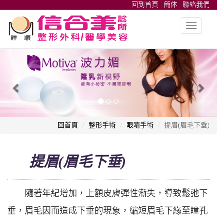
回到首頁
|
簡体
|
聯絡我們
Toggle
navigatio
整形外科,高雄信合美整形,魔滴隆乳,隆鼻,雙眼皮,皮秒雷射,自體脂肪
Previous
Nex
回首頁
整形手術
眼睛手術
提眉(眉毛下垂)
提眉(眉毛下垂)
隨著年紀增加，上額皮膚彈性漸失，導致鬆弛下
垂，眉毛因而造成下垂的現象，縮短眉毛下緣至瞳孔