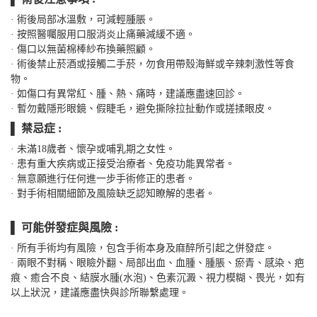
· 術後局部冰溫敷，可減輕腫脹。
· 按照醫囑服用口服消炎止痛藥減緩不適。
· 傷口以無菌棉棒紗布換藥照顧。
· 術後禁止菸酒或接觸二手菸，勿食用帶殼海鮮或辛辣刺激性等食
物。
· 如傷口有異常紅、腫、熱、痛時，建議應盡速回診。
· 暫勿戴隱形眼鏡、假睫毛，避免撕除拉扯動作或搓揉眼皮。
▌ 禁忌症 :
· 未滿18歲者、懷孕或哺乳期之女性。
· 患有重大疾病或正接受治療者、免疫功能異常者。
· 無意願進行任何進一步手術修正的患者。
· 對手術相關細節及風險缺乏認知瞭解的患者。
▌ 可能併發症與風險 :
· 所有手術均有風險，包含手術本身及麻醉所引起之併發症。
· 兩眼不對稱、眼瞼外翻、局部出血、血腫、腫脹、瘀青、感染、疤
痕、癒合不良、結膜水腫(水泡)、色素沉澱、視力模糊、畏光，如有
以上狀況，建議應盡快與診所聯繫處理。