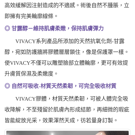
高效緩解因注射造成的不適感。術後自然不腫脹，立
即擁有完美輪廓線條。
◎ 甘露醇－維持肌膚柔嫩，保持肌膚彈力
VIVACY系列產品所添加的天然抗氧化劑-甘露
醇，宛如防護牆將膠體層層鎖住，像是保護罩一樣。
使VIVACY不僅可以雕塑臉部立體輪廓，更可有效提
升膚質保濕及柔嫩度。
◎ 自然可吸收-材質天然柔韌，可完全吸收材質
VIVACY膠體，材質天然柔韌，可被人體完全吸
收降解，不至殘留於肌膚內形成結節，再細微的瑕疵
皆能綻放光采，效果渾然天成，彷若量身訂製。