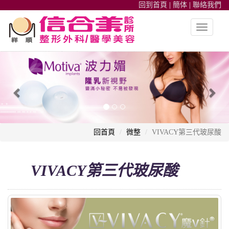
回到首頁
|
簡体
|
聯絡我們
Toggle
navigatio
整形外科,高雄信合美整形,魔滴隆乳,隆鼻,雙眼皮,皮秒雷射,自體脂肪
Previous
Nex
回首頁
微整
VIVACY第三代玻尿酸
VIVACY第三代玻尿酸