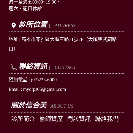
週一至週五09:00~19:00、
週六、週日休診
診所位置
| ADDRESS
地址 |
高雄市苓雅區
大順三路71號2F
（大順與武廟路
口）
聯絡資訊
| CONTACT
預約電話 |
(07)223-6000
Email : mydrps66@gmail.com
關於信合美
| ABOUT US
診所簡介
醫師資歷
門診資訊
聯絡我們