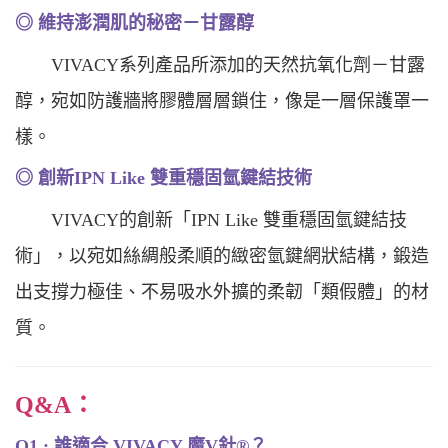
◎ 維持澎潤肌的秘密－甘露醇
VIVACY系列產品所添加的天然抗氧化劑－甘露
醇，宛如防護牆將膠體層層鎖住，像是一層保護罩一
樣。
◎ 創新IPN Like 雙重穩固氫鍵結技術
VIVACY的創新「IPN Like 雙重穩固氫鍵結技
術」，以宛如絲綢般柔順的緻密氫鍵網狀結構，鍛造
出支撐力極佳、不易吸水外擴的柔韌「類假體」的材
質。
Q&A：
Q1 : 誰適合 VIVACY 魔V針®？