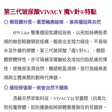
第三代玻尿酸VIVACY 魔V針®特點
◎ 類假體材質－重塑輪廓線條 ，兼具穩固與自然
IPN Like 雙重穩固氫鍵結技術，以宛如絲綢般柔
順的緻密輕鍵網狀結構，鍛造出支撐力極佳、不易吸
水及外擴的膠體，第三代玻尿酸「魔V針®」，類假
體膠體特性，亦可填補深層皺紋及增加凹陷肌膚的彈
性，使臉部澎潤自然，觸感輕盈滑順，是打造線條柔
順與立體美顏的劃時代神器。
◎ 極短修復期－術後自然不腫脹
憑藉天然萃取科技，VIVACY以甘露醇（抗氧化
劑包覆膠體，如防護牆般將膠體層層鎖住的甘露醇，