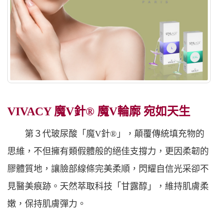
VIVACY 魔V針® 魔V輪廓 宛如天生
第３代玻尿酸「魔V針®」，顛覆傳統填充物的
思維，不但擁有類假體般的絕佳支撐力，更因柔韌的
膠體質地，讓臉部線條完美柔順，閃耀自信光采卻不
見醫美痕跡。天然萃取科技「甘露醇」，維持肌膚柔
嫩，保持肌膚彈力。