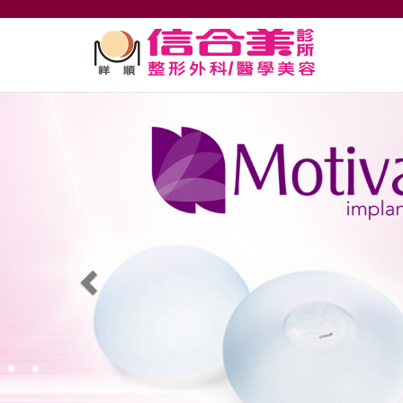
整形外科,高雄信合美整形,魔滴隆乳,隆鼻,雙眼皮,皮秒雷射,自體脂肪
Previous