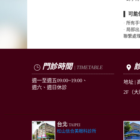
▌ 可能
· 所有
· 局
聯繫處
門診時間
| TIMETABLE
週一至週五09:00~19:00、
地址 |
週六、週日休診
2F
（大
台北
TAIPEI
松山信合美眼科診所