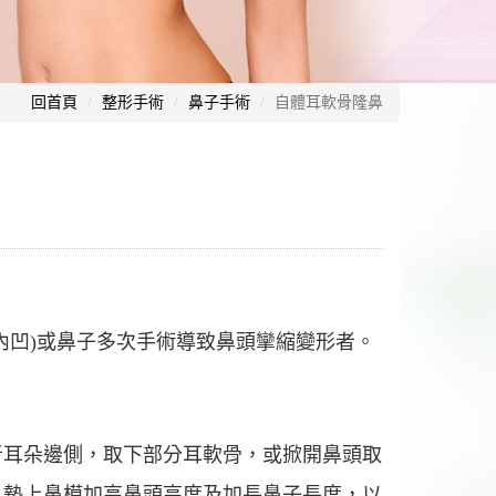
回首頁
整形手術
鼻子手術
自體耳軟骨隆鼻
內凹)或鼻子多次手術導致鼻頭攣縮變形者。
者耳朵邊側，取下部分耳軟骨，或掀開鼻頭取
，墊上鼻模加高鼻頭高度及加長鼻子長度，以