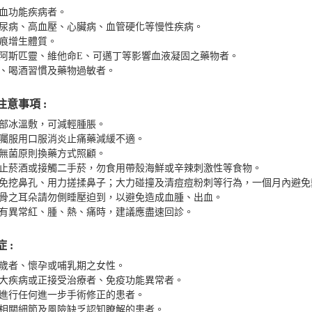
凝血功能疾病者。
糖尿病、高血壓、心臟病、血管硬化等慢性疾病。
疤痕增生體質。
用阿斯匹靈、維他命E、可邁丁等影響血液凝固之藥物者。
菸、喝酒習慣及藥物過敏者。
注意事項 :
局部冰溫敷，可減輕腫脹。
醫囑服用口服消炎止痛藥減緩不適。
以無菌原則換藥方式照顧。
後禁止菸酒或接觸二手菸，勿食用帶殼海鮮或辛辣刺激性等食物。
後避免挖鼻孔、用力搓揉鼻子；大力碰撞及清痘痘粉刺等行為，一個月內避免
軟骨之耳朵請勿側睡壓迫到，以避免造成血腫、出血。
口有異常紅、腫、熱、痛時，建議應盡速回診。
 :
18歲者、懷孕或哺乳期之女性。
重大疾病或正接受治療者、免疫功能異常者。
願進行任何進一步手術修正的患者。
術相關細節及風險缺乏認知瞭解的患者。