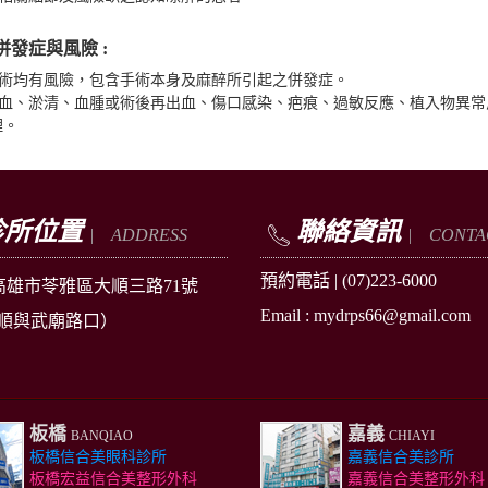
併發症與風險 :
手術均有風險，包含手術本身及麻醉所引起之併發症。
部出血、淤清、血腫或術後再出血、傷口感染、疤痕、過敏反應、植入物異常
理。
診所位置
聯絡資訊
| ADDRESS
| CONTA
預約電話 |
(07)223-6000
高雄市苓雅區
大順三路71號
Email : mydrps66@gmail.com
順與武廟路口）
板橋
嘉義
BANQIAO
CHIAYI
板橋信合美眼科診所
嘉義信合美診所
板橋宏益信合美整形外科
嘉義信合美整形外科