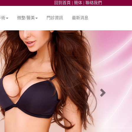
回到首頁
|
簡体
|
聯絡我們
手術
微整/醫美
門診資訊
最新消息
Next