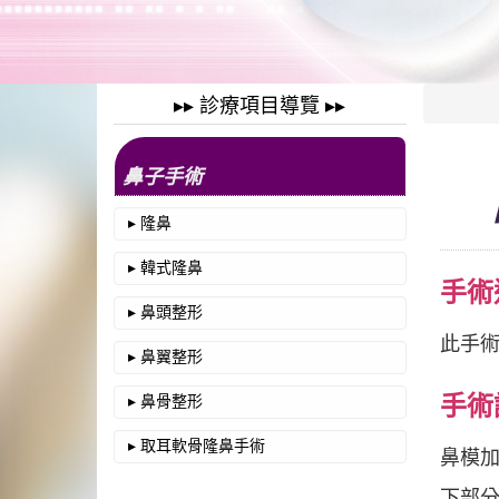
▸▸ 診療項目導覽 ▸▸
鼻子手術
▸ 隆鼻
▸ 韓式隆鼻
手術
▸ 鼻頭整形
此手術
▸ 鼻翼整形
手術
▸ 鼻骨整形
▸ 取耳軟骨隆鼻手術
鼻模
下部