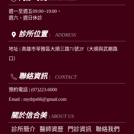
週一至週五09:00~19:00、
週六、週日休診
診所位置
| ADDRESS
地址 |
高雄市苓雅區
大順三路71號2F
（大順與武廟路
口）
聯絡資訊
| CONTACT
預約電話 |
(07)223-6000
Email : mydrps66@gmail.com
關於信合美
| ABOUT US
診所簡介
醫師資歷
門診資訊
聯絡我們