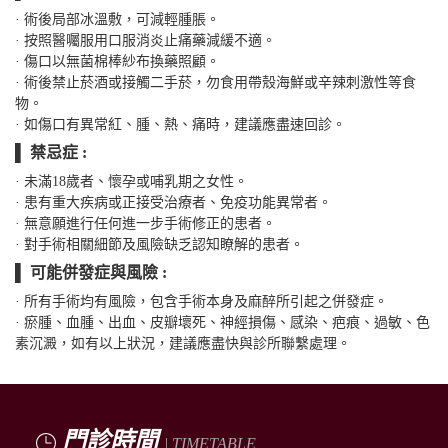
· 術後局部冰溫敷，可減輕腫脹。
· 按照醫囑服用口服消炎止痛藥減緩不適。
· 傷口以無菌棉棒紗布換藥照顧。
· 術後禁止菸酒或接觸二手菸，勿食用帶殼海鮮或辛辣刺激性等食
物。
· 如傷口有異常紅、腫、熱、痛時，建議應盡速回診。
▌ 禁忌症 :
· 未滿18歲者、懷孕或哺乳期之女性。
· 患有重大疾病或正接受治療者、免疫功能異常者。
· 無意願進行任何進一步手術修正的患者。
· 對手術相關細節及風險缺乏認知瞭解的患者。
▌ 可能併發症與風險 :
· 所有手術均有風險，包含手術本身及麻醉所引起之併發症。
· 瘀腫、血腫、出血、皮瓣壞死、神經損傷、感染、疤痕、過敏、色
素沉澱，如有以上狀況，建議應盡快與診所聯繫處理。
門診時間
| TIMETABLE