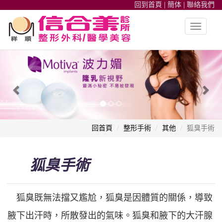
回到首頁
|
簡体
|
聯絡我們
Toggle
navigatio
整形外科,高雄信合美整形,魔滴隆乳,隆鼻,雙眼皮,皮秒雷射,自體脂肪
Previous
Nex
回首頁
整形手術
其他
狐臭手術
狐臭手術
狐臭既無法擋又尷尬，狐臭是因體質的關係，導致
腋下出汗時，所散發出的氣味。狐臭和腋下的大汗腺