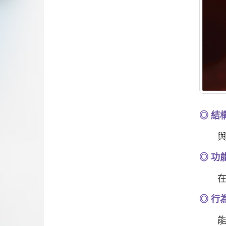
◎ 結
與天
◎ 功
在保
◎ 行
能夠