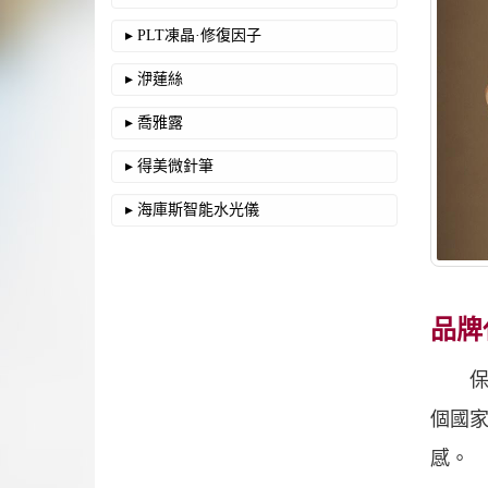
▸ PLT凍晶·修復因子
▸ 洢蓮絲
▸ 喬雅露
▸ 得美微針筆
▸ 海庫斯智能水光儀
品牌
保柔緹
個國家
感。