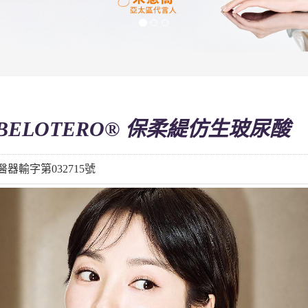
BELOTERO® 保柔緹仿生玻尿酸
器輸字第032715號