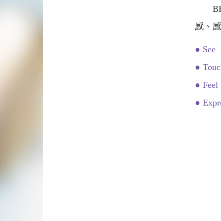
BEL
感、
● Se
● To
● Fe
● Ex