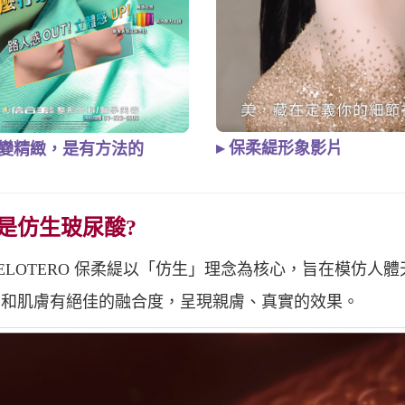
▸ 保柔緹形象影片
悄變精緻，是有方法的
是仿生玻尿酸?
OTERO 保柔緹以「仿生」理念為核心，旨在模仿人
，和肌膚有絕佳的融合度，呈現親膚、真實的效果。