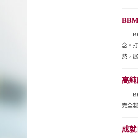
BB
BELO
念。打
然，
高純
BEL
完全凝
成就