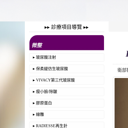
▸▸ 診療項目導覽 ▸▸
微整
▸ 玻尿酸注射
▸ 保柔緹仿生玻尿酸
衛部醫
▸ VIVACY第三代玻尿酸
▸ 瘦小臉/除皺
▸ 膠原蛋白
▸ 線雕
▸ RADIESSE再生針