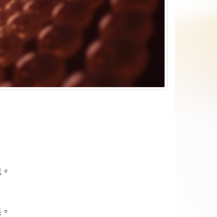
能。
果。