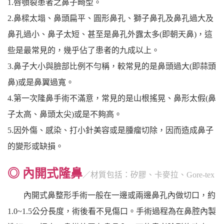
1.唇顎裂患者之鼻子畸型。
2.鼻樑太塌、鼻頭扁平、圓形鼻孔、獅子鼻孔及鼻孔過大及
鼻孔過小、鼻子太短、甚至是鼻孔外露太多(即朝天鼻)，這
些是最常見的，幾乎佔了患者的九成以上。
3.鼻子大小與臉部比例不勻稱，較常見的是鼻頭過大(即蒜頭
鼻)或是鼻翼過寬。
4.第一次隆鼻手術不滿意，常見的是山根搖晃、鼻形太假(鼻
子太高、鼻頭太尖)或是不夠高。
5.因外傷、感染、打小針美容或是腫瘤切除，因而造成鼻子
的變形或缺損。
◎ 內開式隆鼻
／材質包括：矽膠、卡麥拉、Gore-tex
內開式鼻整形手術一般在一邊或兩邊鼻孔內做切口，約
1.0~1.5公分長度，術後看不見傷口。手術過程為在鼻腔內製