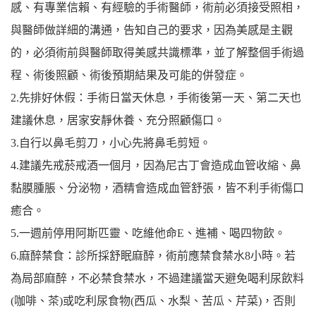
感、有專業信賴、有經驗的手術醫師，術前必須接受照相，
與醫師做詳細的溝通，告知自己的要求，因為美感是主觀
的，必須術前與醫師取得美感共識標準，並了解整個手術過
程、術後照顧、術後預期結果及可能的併發症。
2.先排好休假：手術日當天休息，手術後第一天、第二天也
建議休息，居家安靜休養、充分照顧傷口。
3.自行以鼻毛剪刀，小心先將鼻毛剪短。
4.建議先戒菸戒酒一個月，因為尼古丁會造成血管收縮、鼻
黏膜腫脹、分泌物，酒精會造成血管舒張，皆不利手術傷口
癒合。
5.一週前停用阿斯匹靈、吃維他命E、進補、喝四物飲。
6.麻醉禁食：診所採舒眠麻醉，術前應禁食禁水8小時。若
為局部麻醉，不必禁食禁水，不過建議當天避免喝利尿飲料
(咖啡、茶)或吃利尿食物(西瓜、水梨、苦瓜、芹菜)，否則