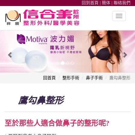
回到首頁
|
簡体
|
聯絡我們
Toggle
navigatio
整形外科,高雄信合美整形,魔滴隆乳,隆鼻,雙眼皮,皮秒雷射,自體脂肪
Previous
Nex
回首頁
整形手術
鼻子手術
鷹勾鼻整形
鷹勾鼻整形
至於那些人適合做鼻子的整形呢?