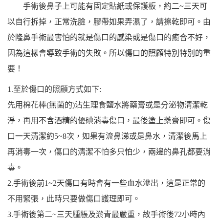
手術後鼻子上可能有固定貼紙或保護板，約二~三天可
以自行拆掉，正常洗臉，膠帶如果弄濕了，請擦乾即可。由
於隆鼻手術最害怕的就是傷口的感染或是傷口的癒合不好，
因為這樣會導致手術的失敗。所以傷口的照顧特別特別的重
要！
1.至於傷口的照顧方式如下:
先用棉花棒(無菌的)沾生理食鹽水將藥膏或是分泌物清潔乾
淨，再用不含酒精的優碘消毒傷口，最後塗上藥膏即可。傷
口一天清潔約5~8次，如果有流鼻涕或是鼻水，清潔後馬上
再消毒一次，傷口的清潔不怕多只怕少，兩邊的鼻孔都要消
毒。
2.手術後前1~2天傷口有時會有一些血水滲出，這是正常的
不用緊張，此時只要做傷口護理即可。
3.手術後第二~三天腫脹及淤青最嚴重，故手術後72小時內