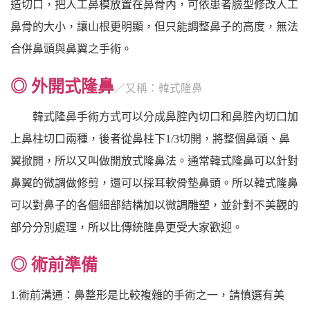
造切口，把人工鼻模放置在鼻骨內，可依患者臉型修改人工
鼻骨的大小，讓山根更明顯，但只能調整鼻子的高度，無法
合併鼻頭與鼻翼之手術。
◎ 外開式隆鼻
／又稱：韓式隆鼻
韓式隆鼻手術方式可以分成鼻腔內切口和鼻腔內切口加
上鼻柱切口兩種，後者從鼻柱下1/3切開，將整個鼻頭、鼻
翼掀開，所以又叫做開放式隆鼻法。通常韓式隆鼻可以針對
鼻翼的微調做修剪，還可以採耳軟骨墊鼻頭。所以韓式隆鼻
可以對鼻子的各個細部結構加以微調雕塑，並針對不美觀的
部分分別處理，所以比傳統隆鼻更受大家歡迎。
◎ 術前準備
1.術前溝通：鼻整形是比較複雜的手術之一，請慎選有美