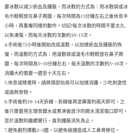
要冰敷以減少瘀血及腫脹，而冰敷的方式為：用冰敷袋或冰
毛巾輕輕放在鼻子周圍，每次時間為15分鐘左右之後休息半
小時，再重複同樣的動作。切記!每次冰敷的時間不要太久,
以免凍傷，而每天冰敷的次數約10~15次。
4.手術後72小時後開始改成溫敷，以加速瘀血及腫脹的恢
復，而溫敷的方式為：用溫敷袋或溫毛巾輕輕放在鼻子周
圍，每次時間為5~10分鐘左右，每天溫敷的次數約5~10次，
消腫大約需要一週至十天左右。
5.休息或睡覺時，請將頭部抬高可以加速消腫，少吃刺激性
或過熱食物。
6.手術後約10~14天拆線，拆線後再塗藥膏約兩天即可，之
後只需要用生理食鹽水或煮沸後放冷的開水清潔傷口即可。
至於溫敷則繼續實行，直到腫脹消失為止。
7.避免劇烈運動2~3週，以避免碰撞造成人工鼻骨移位。